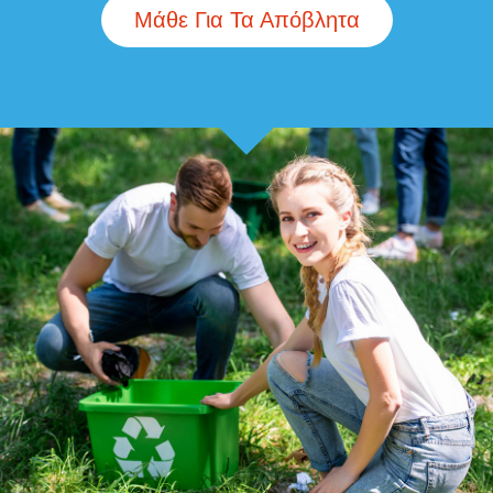
Μάθε Για Τα Απόβλητα