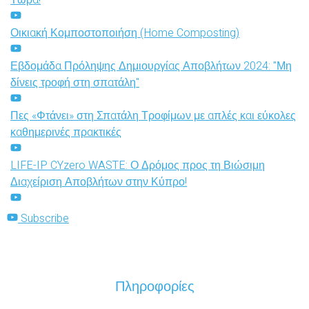
Οικιακή Κομποστοποιήση (Home Composting)
Εβδομάδα Πρόληψης Δημιουργίας Αποβλήτων 2024: "Μη
δίνεις τροφή στη σπατάλη"
Πες «Φτάνει» στη Σπατάλη Τροφίμων με απλές και εύκολες
καθημερινές πρακτικές
LIFE-IP CYzero WASTE: Ο Δρόμος προς τη Βιώσιμη
Διαχείριση Αποβλήτων στην Κύπρο!
Subscribe
Πληροφορίες