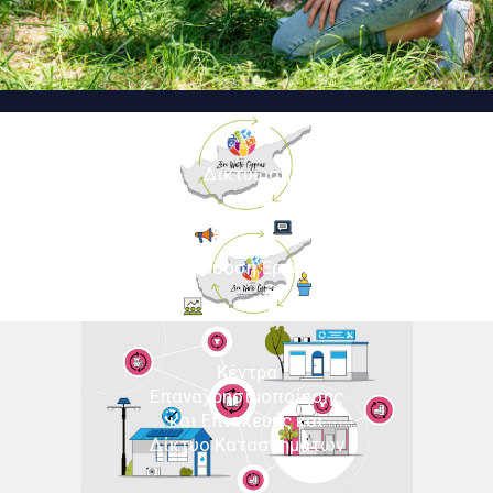
Δικτύωση
Διάδοση Έργου
Κέντρα
Επαναχρησιμοποίησης
και Επισκευής και
Δίκτυo Καταστημάτων