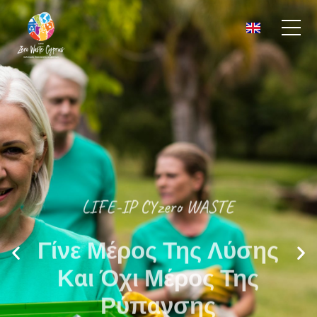
LIFE-IP CYzero WASTE
Γίνε Μέρος Της Λύσης
Και Όχι Μέρος Της
Ρύπανσης