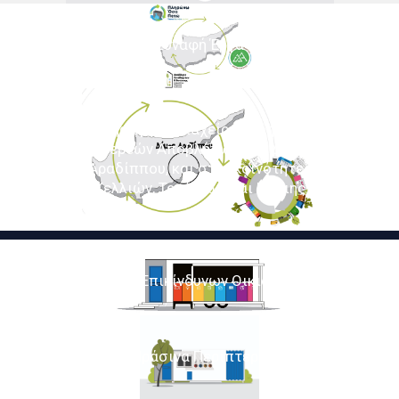
Συναφή Έργα
Ολοκληρωμένη Διαχείριση Δημοτικών
Στερεών Αποβλήτων στο Δήμο
Αραδίππου, και στις Κοινότητες
Κελλιών, Τρούλλων και Κόσιης
Κινητές Μονάδες Επικίνδυνων Οικιακών Αποβλήτων
Πράσινα Περίπτερα