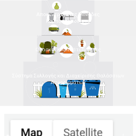
Αποκεντρωμένες Μονάδες
Κομποστοποίησης
Οικιακοί Κομποστοποιητές
Σύστημα Συλλογής και Διαχείρισης Θαλάσσιων
Απορριμμάτων
Search Location