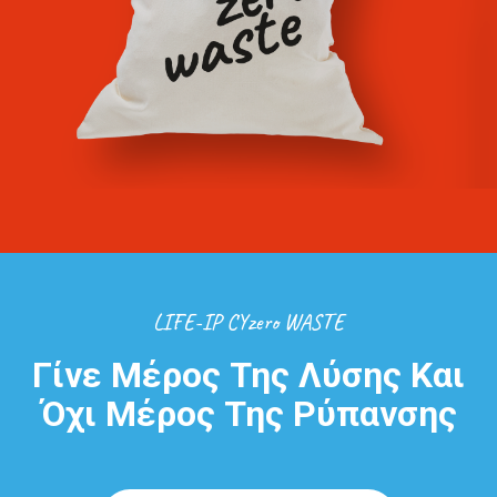
LIFE-IP CYzero WASTE
Γίνε Μέρος Της Λύσης Και
Όχι Μέρος Της Ρύπανσης