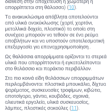
διάθεση στην αποχέτευση ή χωματερή ή
απορρίπτεται στη θάλασσα) (
10
).
Τα
ανακυκλώσιμα απόβλητα
αποτελούνται
από υλικά ανακύκλωσης (χαρτί, χαρτόνι,
μεταλλικά δοχεία, πλαστικό) τα οποία στη
συνέχεια μπορούν να τεθούν σε ένα ρεύμα
αποβλήτων και να υποστούν αποτελεσματική
επεξεργασία για επαναχρησιμοποίηση..
Ως
θαλάσσια απορρίμματα
ορίζονται τα στερεά
υλικά που απορρίπτονται ή εγκαταλείπονται
στο θαλάσσιο και παράκτιο περιβάλλον.
Στα πιο κοινά είδη θαλάσσιων απορριμμάτων
περιλαμβάνονται: πλαστικά μπουκάλια, δίχτυα
ψαρέματος, συσκευασίες τροφίμων, κιβώτια,
αποτσίγαρα, γάντια, κουβάδες, σχοινιά,
αλιευτικά εργαλεία, υλικά συσκευασίας,
λάμπες, πλαστικές σακούλες (
11
).