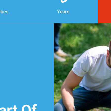
ties
Years
e
art Of