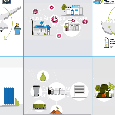
Reuse And Repair Centers
nation
Rel
And Networks
Decentralised
ks
Hom
Composting Units