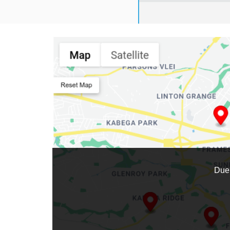
Search Location
Location
:
0
Due 