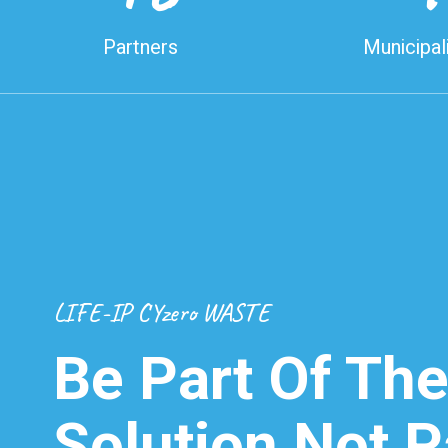
Partners
Municipali
LIFE-IP CYzero WASTE
Be Part Of Th
Solution Not P