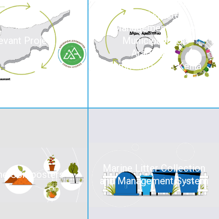
Integrated Municipal
Solid Waste
Management in the
evant Projects
Municipality of
Aradippou,
Communities of Kellia
and Troulloi
Marine Litter Collection
e Composters
and Management System