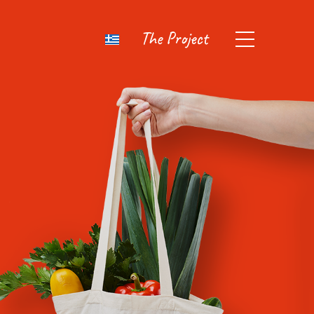
The Project
Zero Waste Cyprus
Intelligent Moni
And Efficient W
Reduction In Cy