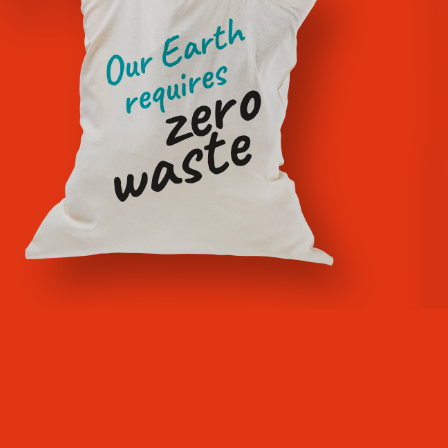
Island
Learn About The Project