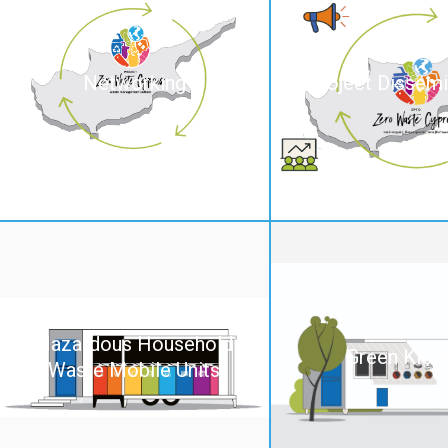
Networking
Project Dissemi
Hazardous Household
Green Kios
Waste Mobile Units