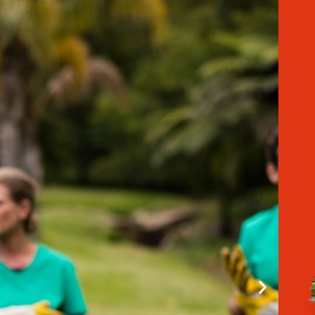
e
Part Of