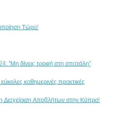
μοποίηση Τώρα!
: "Μη δίνεις τροφή στη σπατάλη"
 εύκολες καθημερινές πρακτικές
η Διαχείριση Αποβλήτων στην Κύπρο!