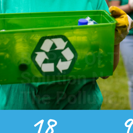
The Pollution
Learn About The Project
18
9