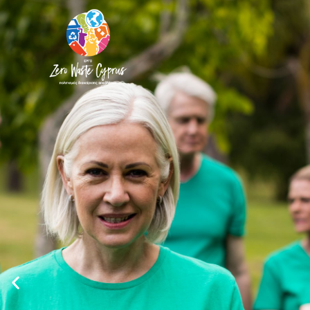
Zero Waste Cyprus
Be Part Of Th
Solution Not 