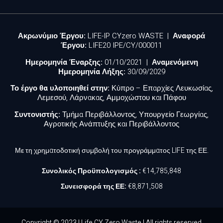
Ακρωνύμιο Έργου:
LIFE-IP CYzero WASTE |
Αναφορά
Έργου:
LIFE20 IPE/CY/000011
Ημερομηνία Έναρξης:
01/10/2021 |
Αναμενόμενη
Ημερομηνία Λήξης:
30/09/2029
Το έργο θα υλοποιηθεί στην:
Κύπρο – Επαρχίες Λευκωσίας,
Λεμεσού, Λάρνακας, Αμμοχώστου και Πάφου
Συντονιστής:
Τμήμα Περιβάλλοντος, Υπουργείο Γεωργίας,
Αγροτικής Ανάπτυξης και Περιβάλλοντος
Με τη χρηματοδοτική συμβολή του προγράμματος LIFE της ΕΕ.
Συνολικός Προϋπολογισμός :
€14,785,848
Συνεισφορά της ΕΕ:
€8,871,508
Copyright © 2023 | Life CY Zero Waste | All rights reserved