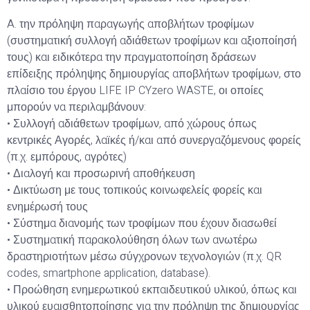
A. την πρόληψη παραγωγής αποβλήτων τροφίμων
(συστηματική συλλογή αδιάθετων τροφίμων και αξιοποίησή
τους) και ειδικότερα την πραγματοποίηση δράσεων
επίδειξης πρόληψης δημιουργίας αποβλήτων τροφίμων, στο
πλαίσιο του έργου LIFE IP CYzero WASTE, οι οποίες
μπορούν να περιλαμβάνουν:
• Συλλογή αδιάθετων τροφίμων, από χώρους όπως
κεντρικές Αγορές, λαϊκές ή/και από συνεργαζόμενους φορείς
(π.χ. εμπόρους, αγρότες)
• Διαλογή και προσωρινή αποθήκευση
• Δικτύωση με τους τοπικούς κοινωφελείς φορείς και
ενημέρωσή τους
• Σύστημα διανομής των τροφίμων που έχουν διασωθεί
• Συστηματική παρακολούθηση όλων των ανωτέρω
δραστηριοτήτων μέσω σύγχρονων τεχνολογιών (π.χ. QR
codes, smartphone application, database).
• Προώθηση ενημερωτικού εκπαιδευτικού υλικού, όπως και
υλικού ευαισθητοποίησης για την πρόληψη της δημιουργίας