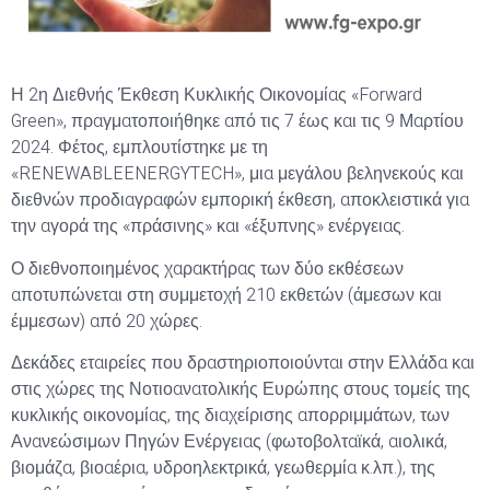
Η 2η Διεθνής Έκθεση Κυκλικής Οικονομίας «Forward
Green», πραγματοποιήθηκε από τις 7 έως και τις 9 Μαρτίου
2024. Φέτος, εμπλουτίστηκε με τη
«RENEWABLEENERGYTECH», μια μεγάλου βεληνεκούς και
διεθνών προδιαγραφών εμπορική έκθεση, αποκλειστικά για
την αγορά της «πράσινης» και «έξυπνης» ενέργειας.
Ο διεθνοποιημένος χαρακτήρας των δύο εκθέσεων
αποτυπώνεται στη συμμετοχή 210 εκθετών (άμεσων και
έμμεσων) από 20 χώρες.
Δεκάδες εταιρείες που δραστηριοποιούνται στην Ελλάδα και
στις χώρες της Νοτιοανατολικής Ευρώπης στους τομείς της
κυκλικής οικονομίας, της διαχείρισης απορριμμάτων, των
Ανανεώσιμων Πηγών Ενέργειας (φωτοβολταϊκά, αιολικά,
βιομάζα, βιοαέρια, υδροηλεκτρικά, γεωθερμία κ.λπ.), της